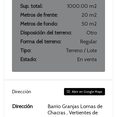
Sup. total:
1000.00 m2
Metros de frente:
20 m2
Metros de fondo:
50 m2
Disposición del terreno:
Otro
Forma del terreno:
Regular
Tipo:
Terreno / Lote
Estado:
En venta
Dirección
Abrir en Google Maps
Dirección
Barrio Granjas Lomas de
Chacras , Vertientes de