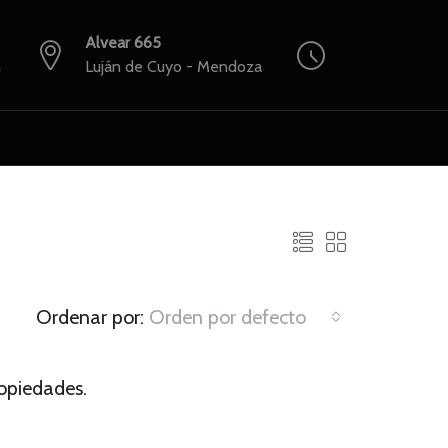
Alvear 665
m
Luján de Cuyo - Mendoza
Ordenar por:
Orden por defecto
opiedades.