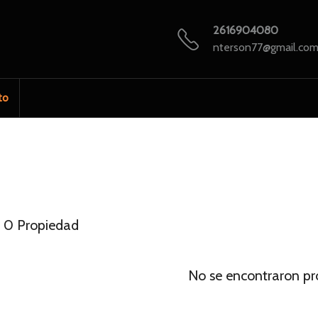
2616904080
nterson77@gmail.co
to
0 Propiedad
No se encontraron pr